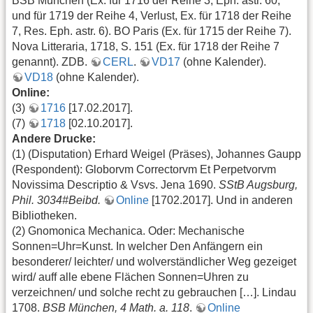
BSB München (Ex. für 1716 der Reihe 3, Eph. astr. 60,
und für 1719 der Reihe 4, Verlust, Ex. für 1718 der Reihe
7, Res. Eph. astr. 6). BO Paris (Ex. für 1715 der Reihe 7).
Nova Litteraria, 1718, S. 151 (Ex. für 1718 der Reihe 7
genannt). ZDB.
CERL
.
VD17
(ohne Kalender).
VD18
(ohne Kalender).
Online:
(3)
1716
[17.02.2017].
(7)
1718
[02.10.2017].
Andere Drucke:
(1) (Disputation) Erhard Weigel (Präses), Johannes Gaupp
(Respondent): Globorvm Correctorvm Et Perpetvorvm
Novissima Descriptio & Vsvs. Jena 1690.
SStB Augsburg,
Phil. 3034#Beibd.
Online
[1702.2017]. Und in anderen
Bibliotheken.
(2) Gnomonica Mechanica. Oder: Mechanische
Sonnen=Uhr=Kunst. In welcher Den Anfängern ein
besonderer/ leichter/ und wolverständlicher Weg gezeiget
wird/ auff alle ebene Flächen Sonnen=Uhren zu
verzeichnen/ und solche recht zu gebrauchen […]. Lindau
1708.
BSB München, 4 Math. a. 118
.
Online