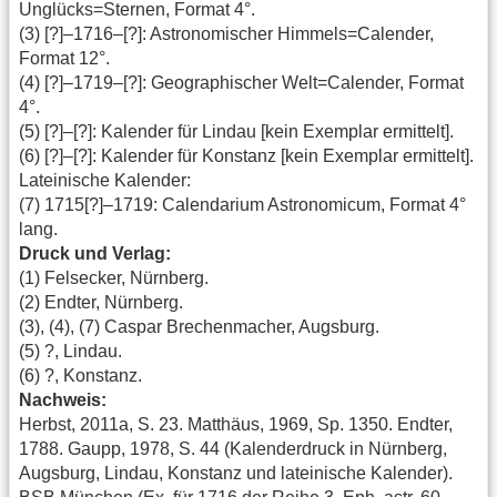
Unglücks=Sternen, Format 4°.
(3) [?]–1716–[?]: Astronomischer Himmels=Calender,
Format 12°.
(4) [?]–1719–[?]: Geographischer Welt=Calender, Format
4°.
(5) [?]–[?]: Kalender für Lindau [kein Exemplar ermittelt].
(6) [?]–[?]: Kalender für Konstanz [kein Exemplar ermittelt].
Lateinische Kalender:
(7) 1715[?]–1719: Calendarium Astronomicum, Format 4°
lang.
Druck und Verlag:
(1) Felsecker, Nürnberg.
(2) Endter, Nürnberg.
(3), (4), (7) Caspar Brechenmacher, Augsburg.
(5) ?, Lindau.
(6) ?, Konstanz.
Nachweis:
Herbst, 2011a, S. 23. Matthäus, 1969, Sp. 1350. Endter,
1788. Gaupp, 1978, S. 44 (Kalenderdruck in Nürnberg,
Augsburg, Lindau, Konstanz und lateinische Kalender).