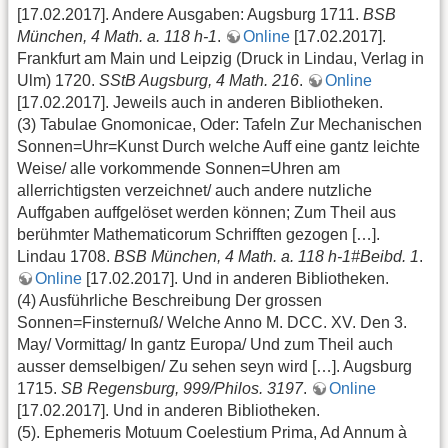
[17.02.2017]. Andere Ausgaben: Augsburg 1711.
BSB
München, 4 Math. a. 118 h-1
.
Online
[17.02.2017].
Frankfurt am Main und Leipzig (Druck in Lindau, Verlag in
Ulm) 1720.
SStB Augsburg, 4 Math. 216
.
Online
[17.02.2017]. Jeweils auch in anderen Bibliotheken.
(3) Tabulae Gnomonicae, Oder: Tafeln Zur Mechanischen
Sonnen=Uhr=Kunst Durch welche Auff eine gantz leichte
Weise/ alle vorkommende Sonnen=Uhren am
allerrichtigsten verzeichnet/ auch andere nutzliche
Auffgaben auffgelöset werden können; Zum Theil aus
berühmter Mathematicorum Schrifften gezogen […].
Lindau 1708.
BSB München, 4 Math. a. 118 h-1#Beibd. 1
.
Online
[17.02.2017]. Und in anderen Bibliotheken.
(4) Ausführliche Beschreibung Der grossen
Sonnen=Finsternuß/ Welche Anno M. DCC. XV. Den 3.
May/ Vormittag/ In gantz Europa/ Und zum Theil auch
ausser demselbigen/ Zu sehen seyn wird […]. Augsburg
1715.
SB Regensburg, 999/Philos. 3197
.
Online
[17.02.2017]. Und in anderen Bibliotheken.
(5). Ephemeris Motuum Coelestium Prima, Ad Annum à