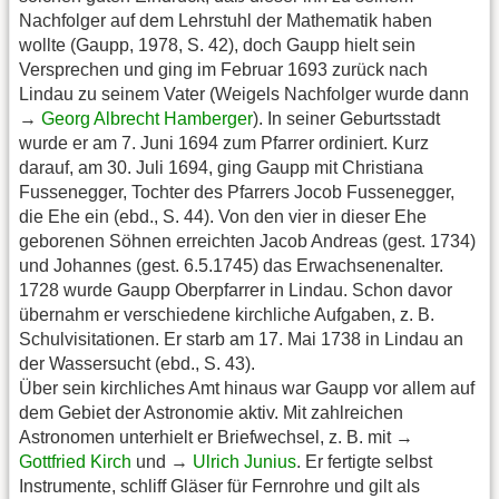
Nachfolger auf dem Lehrstuhl der Mathematik haben
wollte (Gaupp, 1978, S. 42), doch Gaupp hielt sein
Versprechen und ging im Februar 1693 zurück nach
Lindau zu seinem Vater (Weigels Nachfolger wurde dann
→
Georg Albrecht Hamberger
). In seiner Geburtsstadt
wurde er am 7. Juni 1694 zum Pfarrer ordiniert. Kurz
darauf, am 30. Juli 1694, ging Gaupp mit Christiana
Fussenegger, Tochter des Pfarrers Jocob Fussenegger,
die Ehe ein (ebd., S. 44). Von den vier in dieser Ehe
geborenen Söhnen erreichten Jacob Andreas (gest. 1734)
und Johannes (gest. 6.5.1745) das Erwachsenenalter.
1728 wurde Gaupp Oberpfarrer in Lindau. Schon davor
übernahm er verschiedene kirchliche Aufgaben, z. B.
Schulvisitationen. Er starb am 17. Mai 1738 in Lindau an
der Wassersucht (ebd., S. 43).
Über sein kirchliches Amt hinaus war Gaupp vor allem auf
dem Gebiet der Astronomie aktiv. Mit zahlreichen
Astronomen unterhielt er Briefwechsel, z. B. mit →
Gottfried Kirch
und →
Ulrich Junius
. Er fertigte selbst
Instrumente, schliff Gläser für Fernrohre und gilt als