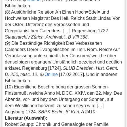
Bibliotheken.
(8) Ausführliche Relation An Einen Hoch=Edel= und
Hochweisen Magistrat Des Heil. Reichs Stadt Lindau Von
der Oster=Differenz des Verbesserten und
Gregorianischen Calenders. […]. Regensburg 1722.
Staatsarchiv Zürich, Archivabt., B VIII 368
.
(9) Die Beständige Richtigkeit Des Verbesserten
Calenders Derer Evangelischen im Heil. Röm. Reich/ Auf
Veranlassung unterschiedlicher Censuren/ welche über
denselbigen ergangen/ Umständlich gezeiget und deutlich
erkläret. Regensburg [1724].
SLUB Dresden, Hist. Germ.
D. 250, misc. 12
.
Online
[17.02.2017]. Und in anderen
Bibliotheken.
(10) Eigentliche Beschreibung der grossen Sonnen-
Finsternuß, welche Anno M. DCC. XXIV, den 22. May, Des
Abends, vor- und bey dem Untergang der Sonnen, auf
dem Westlichen horizont, zu sehen seyn wird […].
Augsburg 1724.
SBPK Berlin, 8“ Kart. A 2410
.
Literatur (Auswahl):
Robert Gaupp: Chronik und Genealogie der Familie