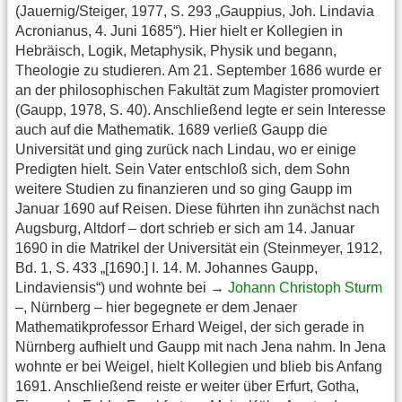
(Jauernig/Steiger, 1977, S. 293 „Gauppius, Joh. Lindavia
Acronianus, 4. Juni 1685“). Hier hielt er Kollegien in
Hebräisch, Logik, Metaphysik, Physik und begann,
Theologie zu studieren. Am 21. September 1686 wurde er
an der philosophischen Fakultät zum Magister promoviert
(Gaupp, 1978, S. 40). Anschließend legte er sein Interesse
auch auf die Mathematik. 1689 verließ Gaupp die
Universität und ging zurück nach Lindau, wo er einige
Predigten hielt. Sein Vater entschloß sich, dem Sohn
weitere Studien zu finanzieren und so ging Gaupp im
Januar 1690 auf Reisen. Diese führten ihn zunächst nach
Augsburg, Altdorf – dort schrieb er sich am 14. Januar
1690 in die Matrikel der Universität ein (Steinmeyer, 1912,
Bd. 1, S. 433 „[1690.] I. 14. M. Johannes Gaupp,
Lindaviensis“) und wohnte bei →
Johann Christoph Sturm
–, Nürnberg – hier begegnete er dem Jenaer
Mathematikprofessor Erhard Weigel, der sich gerade in
Nürnberg aufhielt und Gaupp mit nach Jena nahm. In Jena
wohnte er bei Weigel, hielt Kollegien und blieb bis Anfang
1691. Anschließend reiste er weiter über Erfurt, Gotha,