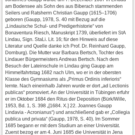
am Bodensee als Sohn des aus Biberach stammenden
Seilers und Ratsherrn Christian Gaupp (1615–1706)
geboren (Gaupp, 1978, S. 40 mit Bezug auf die
„Lindauische Schul- und Predigerhistorie“ von
Bonaventura Riesch, Manuskript 1739, überliefert im StA
Lindau, Sign. StaLi. Lit. 16; für den Hinweis auf diese
Literatur und Quelle danke ich Prof. Dr. Reinhard Gaupp,
Dornburg). Die Mutter war Barbara Bertsch, Tochter des
Lindauer Bürgermeisters Andreas Bertsch. Nach dem
Besuch der Lateinschule in Lindau ging Gaupp am
Himmelfahrtstag 1682 nach Ulm, wo er in der obersten
Klasse des Gymnasiums als „Primus Ordinis inferioris“
lernte. Nach eineinhalb Jahren wurde er dort „ad Lectionis
publicas“ promoviert. An der Universität in Tübingen erfuhr
er im Oktober 1684 den Ritus der Deposition (Bürk/Wille,
1953, Bd. 1, S. 398 „[1684. X.] 22. Joannes Gaupp
Lindavia - Acronianus“) und anschließend gab er „Collegia
publica und privata“ (Gaupp, 1978, S. 40). Im Sommer
1685 begann er mit dem Studium an einer Universität.
Zuerst bezog er am 4. Juni 1685 die Universität in Jena