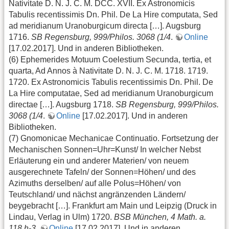
Nativitate D. N. J. C. M. DCC. XVII. Ex Astronomicis
Tabulis recentissimis Dn. Phil. De La Hire computata, Sed
ad meridianum Uranoburgicum directa […]. Augsburg
1716.
SB Regensburg, 999/Philos. 3068 (1/4
.
Online
[17.02.2017]. Und in anderen Bibliotheken.
(6) Ephemerides Motuum Coelestium Secunda, tertia, et
quarta, Ad Annos à Nativitate D. N. J. C. M. 1718. 1719.
1720. Ex Astronomicis Tabulis recentissimis Dn. Phil. De
La Hire computatae, Sed ad meridianum Uranoburgicum
directae […]. Augsburg 1718.
SB Regensburg, 999/Philos.
3068 (1/4
.
Online
[17.02.2017]. Und in anderen
Bibliotheken.
(7) Gnomonicae Mechanicae Continuatio. Fortsetzung der
Mechanischen Sonnen=Uhr=Kunst/ In welcher Nebst
Erläuterung ein und anderer Materien/ von neuem
ausgerechnete Tafeln/ der Sonnen=Höhen/ und des
Azimuths derselben/ auf alle Polus=Höhen/ von
Teutschland/ und nächst angränzenden Ländern/
beygebracht […]. Frankfurt am Main und Leipzig (Druck in
Lindau, Verlag in Ulm) 1720.
BSB München, 4 Math. a.
118 h-3
.
Online
[17.02.2017]. Und in anderen