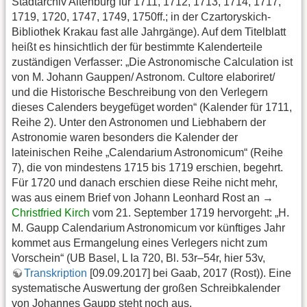
Stadtarchiv Altenburg für 1711, 1712, 1713, 1714, 1717,
1719, 1720, 1747, 1749, 1750ff.; in der Czartoryskich-
Bibliothek Krakau fast alle Jahrgänge). Auf dem Titelblatt
heißt es hinsichtlich der für bestimmte Kalenderteile
zuständigen Verfasser: „Die Astronomische Calculation ist
von M. Johann Gauppen/ Astronom. Cultore elaboriret/
und die Historische Beschreibung von den Verlegern
dieses Calenders beygefüget worden“ (Kalender für 1711,
Reihe 2). Unter den Astronomen und Liebhabern der
Astronomie waren besonders die Kalender der
lateinischen Reihe „Calendarium Astronomicum“ (Reihe
7), die von mindestens 1715 bis 1719 erschien, begehrt.
Für 1720 und danach erschien diese Reihe nicht mehr,
was aus einem Brief von Johann Leonhard Rost an →
Christfried Kirch
vom 21. September 1719 hervorgeht: „H.
M. Gaupp Calendarium Astronomicum vor künftiges Jahr
kommet aus Ermangelung eines Verlegers nicht zum
Vorschein“ (UB Basel, L Ia 720, Bl. 53r–54r, hier 53v,
Transkription
[09.09.2017] bei Gaab, 2017 (Rost)). Eine
systematische Auswertung der großen Schreibkalender
von Johannes Gaupp steht noch aus.