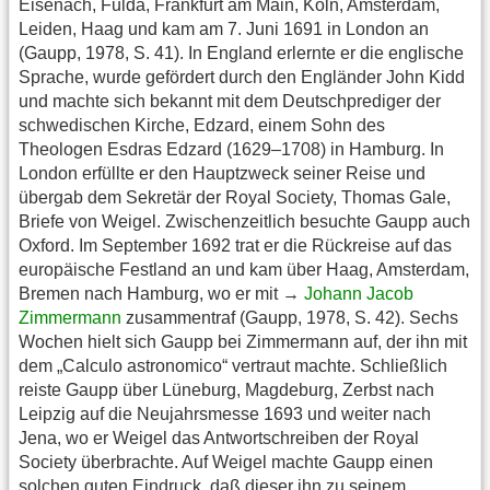
Eisenach, Fulda, Frankfurt am Main, Köln, Amsterdam,
Leiden, Haag und kam am 7. Juni 1691 in London an
(Gaupp, 1978, S. 41). In England erlernte er die englische
Sprache, wurde gefördert durch den Engländer John Kidd
und machte sich bekannt mit dem Deutschprediger der
schwedischen Kirche, Edzard, einem Sohn des
Theologen Esdras Edzard (1629–1708) in Hamburg. In
London erfüllte er den Hauptzweck seiner Reise und
übergab dem Sekretär der Royal Society, Thomas Gale,
Briefe von Weigel. Zwischenzeitlich besuchte Gaupp auch
Oxford. Im September 1692 trat er die Rückreise auf das
europäische Festland an und kam über Haag, Amsterdam,
Bremen nach Hamburg, wo er mit →
Johann Jacob
Zimmermann
zusammentraf (Gaupp, 1978, S. 42). Sechs
Wochen hielt sich Gaupp bei Zimmermann auf, der ihn mit
dem „Calculo astronomico“ vertraut machte. Schließlich
reiste Gaupp über Lüneburg, Magdeburg, Zerbst nach
Leipzig auf die Neujahrsmesse 1693 und weiter nach
Jena, wo er Weigel das Antwortschreiben der Royal
Society überbrachte. Auf Weigel machte Gaupp einen
solchen guten Eindruck, daß dieser ihn zu seinem