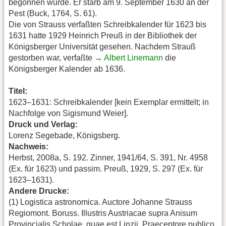
begonnen wurde. Er starb am 9. September 1630 an der
Pest (Buck, 1764, S. 61).
Die von Strauss verfaßten Schreibkalender für 1623 bis
1631 hatte 1929 Heinrich Preuß in der Bibliothek der
Königsberger Universität gesehen. Nachdem Strauß
gestorben war, verfaßte →
Albert Linemann
die
Königsberger Kalender ab 1636.
Titel:
1623–1631: Schreibkalender [kein Exemplar ermittelt; in
Nachfolge von Sigismund Weier].
Druck und Verlag:
Lorenz Segebade, Königsberg.
Nachweis:
Herbst, 2008a, S. 192. Zinner, 1941/64, S. 391, Nr. 4958
(Ex. für 1623) und passim. Preuß, 1929, S. 297 (Ex. für
1623–1631).
Andere Drucke:
(1) Logistica astronomica. Auctore Johanne Strauss
Regiomont. Boruss. Illustris Austriacae supra Anisum
Provincialis Scholae, quae est Linzii, Praeceptore publico.