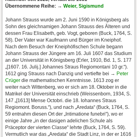
Übernommene Reihe: →
Weier, Sigismund
Johann Strauss wurde am 2. Juni 1590 in Königsberg als
Sohn des gleichnamigen Johann Strauss des Älteren und
dessen Frau Elisabeth, geb. Vogt, geboren (Buck, 1764, S.
58). Der Vater war Kaufmann und Bürger im Kneiphof.
Nach dem Besuch der Kneiphöfischen Schule begann
Johann Strauss der Jüngere am 16. Juli 1607 das Studium
an der Universität in Königsberg (Erler, 1910, Bd. 1, S. 177
„[1607. 16. Julij.] Johannes Straus Regiomontani 10 gr.“).
1612 ging Strauss nach Danzig und vertiefte bei →
Peter
Crüger
die mathematischen Kenntnisse. 1613 zog er
weiter nach Wittenberg, wo er sich am 18. Oktober in die
Matrikel der Universität einschrieb (Weissenborn, 1934, S.
147 „[1613] Mense Octobri. die 18. Iohannes Straus
Regiomont. Boruss.“), und nach „Aredata“ (Buck, 1764, S.
59 entnahm diesen Ort der „Intimatione funebri“), wo er
einige Jahre „in der dasigen adelichen Schule als
Präceptor der vierten Classe“ lehrte (Buck, 1764, S. 59).
Vermutlich war das „Aredata“ die Stadt Linz, in der er 1616