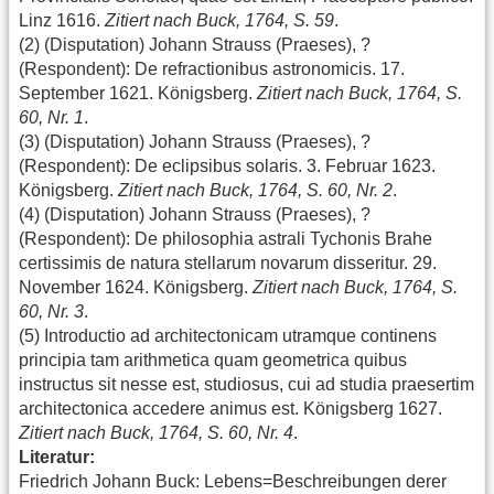
Linz 1616.
Zitiert nach Buck, 1764, S. 59
.
(2) (Disputation) Johann Strauss (Praeses), ?
(Respondent): De refractionibus astronomicis. 17.
September 1621. Königsberg.
Zitiert nach Buck, 1764, S.
60, Nr. 1
.
(3) (Disputation) Johann Strauss (Praeses), ?
(Respondent): De eclipsibus solaris. 3. Februar 1623.
Königsberg.
Zitiert nach Buck, 1764, S. 60, Nr. 2
.
(4) (Disputation) Johann Strauss (Praeses), ?
(Respondent): De philosophia astrali Tychonis Brahe
certissimis de natura stellarum novarum disseritur. 29.
November 1624. Königsberg.
Zitiert nach Buck, 1764, S.
60, Nr. 3
.
(5) Introductio ad architectonicam utramque continens
principia tam arithmetica quam geometrica quibus
instructus sit nesse est, studiosus, cui ad studia praesertim
architectonica accedere animus est. Königsberg 1627.
Zitiert nach Buck, 1764, S. 60, Nr. 4
.
Literatur:
Friedrich Johann Buck: Lebens=Beschreibungen derer