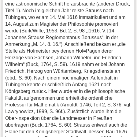
eine astronomische Schrift herausbrachte (anderer Druck,
Titel 1). Noch im gleichen Jahr reiste Strauss nach
Tübingen, wo er am 14. Mai 1616 immatrikuliert und am
14. August zum Magister der Philosophie promoviert
wurde (Bürk/Wille, 1953, Bd. 2, S. 98 „[1616. V.] 14.
Johannes Strauss Regiomontanus Borussus“, in der
Anmerkung „M. 14. 8. 16.“). Anschließend bekam er „die
Stelle als Hofmeister bey denen Hof=Pagen derer
Herzoge von Sachsen, Johann Wilhelm und Friedrich
Wilhelm“ (Buck, 1764, S. 59). 1619 nahm er bei Johann
Friedrich, Herzog von Württemberg, Kriegsdienste an
(ebd., S. 60). Nach einem nochmaligen Aufenthalt in
Tübingen kehrte er schließlich Anfang 1621 nach
Königsberg zurück. Hier wurde er in die philosophische
Fakultät aufgenommen und erhielt die ordentliche
Professur für Mathematik (Arnoldt, 1746, Teil 2, S. 376; vgl.
Lawrynowicz, 1999, S. 96f.). Zusätzlich wurde ihm die
Ober-Inspektion über die Landmesser in Preußen
übertragen (Buck, 1764, S. 60). Strauss entwarf auch die
Pläne für den Königsberger Stadtwall, dessen Bau 1626