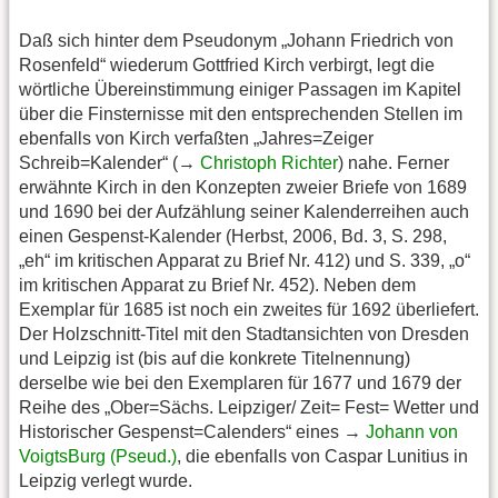
Daß sich hinter dem Pseudonym „Johann Friedrich von
Rosenfeld“ wiederum Gottfried Kirch verbirgt, legt die
wörtliche Übereinstimmung einiger Passagen im Kapitel
über die Finsternisse mit den entsprechenden Stellen im
ebenfalls von Kirch verfaßten „Jahres=Zeiger
Schreib=Kalender“ (→
Christoph Richter
) nahe. Ferner
erwähnte Kirch in den Konzepten zweier Briefe von 1689
und 1690 bei der Aufzählung seiner Kalenderreihen auch
einen Gespenst-Kalender (Herbst, 2006, Bd. 3, S. 298,
„eh“ im kritischen Apparat zu Brief Nr. 412) und S. 339, „o“
im kritischen Apparat zu Brief Nr. 452). Neben dem
Exemplar für 1685 ist noch ein zweites für 1692 überliefert.
Der Holzschnitt-Titel mit den Stadtansichten von Dresden
und Leipzig ist (bis auf die konkrete Titelnennung)
derselbe wie bei den Exemplaren für 1677 und 1679 der
Reihe des „Ober=Sächs. Leipziger/ Zeit= Fest= Wetter und
Historischer Gespenst=Calenders“ eines →
Johann von
VoigtsBurg (Pseud.)
, die ebenfalls von Caspar Lunitius in
Leipzig verlegt wurde.