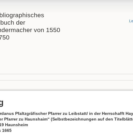
bliographisches
buch der
Le
ndermacher von 1550
1750
g
anus Pfaltzgräfischer Pfarrer zu Leibstatt/ in der Herrschafft H
r Pfarrer zu Haunshaim“ (Selbstbezeichnungen auf den Titelblätter
619 Haunsheim
s 1665