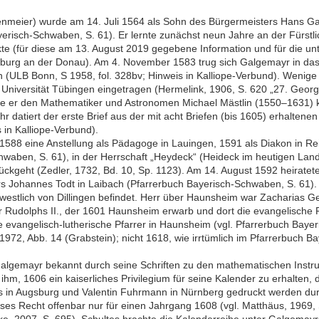
nmeier) wurde am 14. Juli 1564 als Sohn des Bürgermeisters Hans Ga
risch-Schwaben, S. 61). Er lernte zunächst neun Jahre an der Fürstli
kte (für diese am 13. August 2019 gegebene Information und für die unt
euburg an der Donau). Am 4. November 1583 trug sich Galgemayr in 
n (ULB Bonn, S 1958, fol. 328bv; Hinweis in Kalliope-Verbund). Wenig
r Universität Tübingen eingetragen (Hermelink, 1906, S. 620 „27. Ge
rnte er den Mathematiker und Astronomen Michael Mästlin (1550–1631)
 datiert der erste Brief aus der mit acht Briefen (bis 1605) erhalten
s in Kalliope-Verbund).
88 eine Anstellung als Pädagoge in Lauingen, 1591 als Diakon in Reic
hwaben, S. 61), in der Herrschaft „Heydeck“ (Heideck im heutigen Landk
rückgeht (Zedler, 1732, Bd. 10, Sp. 1123). Am 14. August 1592 heiratet
 Johannes Todt in Laibach (Pfarrerbuch Bayerisch-Schwaben, S. 61). S
estlich von Dillingen befindet. Herr über Haunsheim war Zacharias Ge
 Rudolphs II., der 1601 Haunsheim erwarb und dort die evangelische Rel
e evangelisch-lutherische Pfarrer in Haunsheim (vgl. Pfarrerbuch Baye
1972, Abb. 14 (Grabstein); nicht 1618, wie irrtümlich im Pfarrerbuch 
Galgemayr bekannt durch seine Schriften zu den mathematischen Instru
ihm, 1606 ein kaiserliches Privilegium für seine Kalender zu erhalten,
 in Augsburg und Valentin Fuhrmann in Nürnberg gedruckt werden durf
eses Recht offenbar nur für einen Jahrgang 1608 (vgl. Matthäus, 1969
, 2007, S. 695). Schultes brachte die Kalenderreihe unter Galgemayr