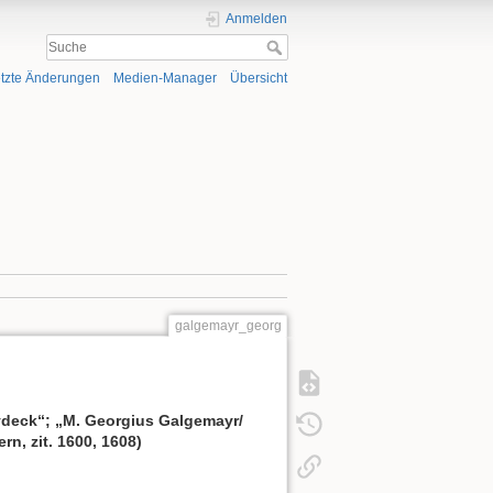
Anmelden
tzte Änderungen
Medien-Manager
Übersicht
galgemayr_georg
aydeck“; „M. Georgius Galgemayr/
n, zit. 1600, 1608)