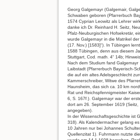
Georg Galgemayr (Galgemair, Galge
Schwaben geboren (Pfarrerbuch Baye
1574 Cyprian Leowitz als Lehrer wir
danke ich Dr. Reinhard H. Seitz, N
Pfalz-Neuburgischen Hofsekretär, ei
wurde Galgemayr in die Matrikel de
(17. Nov.) [1583]“). In Tübingen le
1588 Tübingen, denn aus diesem Jahr
Stuttgart, Cod. math. 4“ 14b; Hinwei
Nach dem Studium fand Galgemayr 15
Laibstadt (Pfarrerbuch Bayerisch-Sc
die auf ein altes Adelsgeschlecht zu
Kammerschreiber, Witwe des Pfarrers
Haunsheim, das sich ca. 10 km nordw
Rat und Reichspfennigmeister Kaiser
6, S. 167f.). Galgemayr war der erst
dort am 26. September 1619 (Seitz, 
angegeben).
In der Wissenschaftsgeschichte ist 
318). Als Kalendermacher gelang es 
10 Jahren nur bei Johannes Schultes
Quellenzitat 1). Fuhrmann nutzte di
wurde am 14.1.1608 begraben, Reske