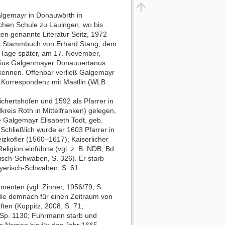
lgemayr in Donauwörth in
chen Schule zu Lauingen, wo bis
en genannte Literatur Seitz, 1972
das Stammbuch von Erhard Stang, dem
e Tage später, am 17. November,
orgius Galgenmayer Donauuertanus
 kennen. Offenbar verließ Galgemayr
en Korrespondenz mit Mästlin (WLB
hertshofen und 1592 als Pfarrer in
reis Roth in Mittelfranken) gelegen,
e Galgemayr Elisabeth Todt, geb.
chließlich wurde er 1603 Pfarrer in
izkofler (1560–1617), Kaiserlicher
igion einführte (vgl. z. B. NDB, Bd.
risch-Schwaben, S. 326). Er starb
Bayerisch-Schwaben, S. 61
menten (vgl. Zinner, 1956/79, S.
 die demnach für einen Zeitraum von
ten (Koppitz, 2008, S. 71;
, Sp. 1130; Fuhrmann starb und
s Namen bis für das Jahr 1665