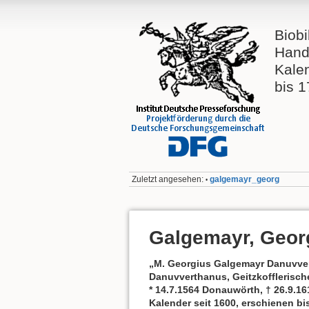
Biobi
Hand
Kale
bis 
Zuletzt angesehen:
galgemayr_georg
•
Galgemayr, Geor
„M. Georgius Galgemayr Danuvverd
Danuvverthanus, Geitzkofflerische
* 14.7.1564 Donauwörth, † 26.9.1
Kalender seit 1600, erschienen bi