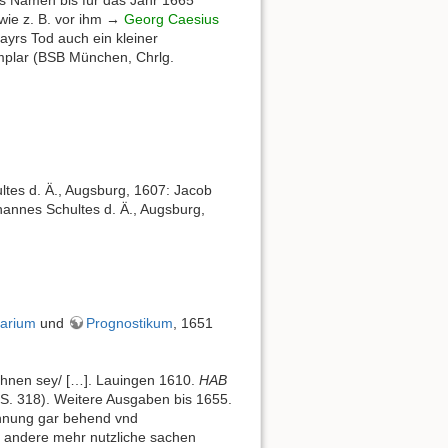
 wie z. B. vor ihm →
Georg Caesius
yrs Tod auch ein kleiner
mplar (BSB München, Chrlg.
ltes d. Ä., Augsburg, 1607: Jacob
annes Schultes d. Ä., Augsburg,
arium
und
Prognostikum
, 1651
eichnen sey/ […]. Lauingen 1610.
HAB
, S. 318). Weitere Ausgaben bis 1655.
chnung gar behend vnd
vnd andere mehr nutzliche sachen