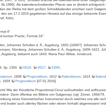
 Xb 1990). Als kalenderschreibender Pfarrer war er ähnlich erfolgreich
ben der Reihe mit dem großen Schreibkalender erschien nach Galgema
ür den am 17.2.2019 gegebenen Hinweis auf das einzige bekannte Exe
af, Köln).
rmat 4°.
it kurtzer Practic, Format 16°.
len, Johannes Schultes d. Ä., Augsburg, 1602–[1606?]: Johannes Schu
uhrmann, Nürnberg, Johannes Schultes d. Ä., Augsburg, 1609–1621: Joh
, Augsburg, bekannt auch 1643: Maria Paur Witwe, Innsbruck.
9, Sp. 1350.
VD16
.
VD17
.
CERL
.
endarium
, 1608
Prognostikum
, 1612
Kalendarium
, 1615
Kalend
m
, 1659
Prognostikum
[07.01.2016].
icht/ Wie der Künstliche Proportional-Circul außzutheilen vnd auffzuz
andere
. Darin offenbar ein Bildnis von Galgemayr (vgl. Zinner, 1956/79
chreibung eines Geometrischen Instruments/ durch welches one alle re
effe vnd braite/ auch allerley flächen oder ebnen Innhalt/ abgemessen/ 