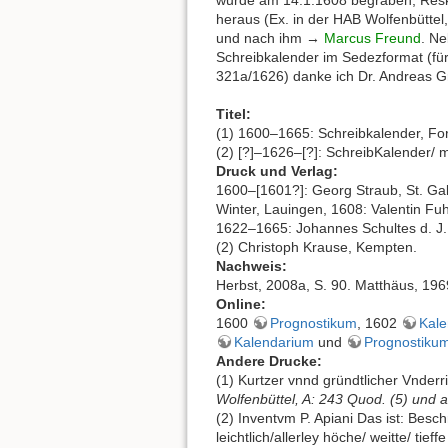
heraus (Ex. in der HAB Wolfenbüttel,
und nach ihm →
Marcus Freund
. Ne
Schreibkalender im Sedezformat (f
321a/1626) danke ich Dr. Andreas Gr
Titel:
(1) 1600–1665: Schreibkalender, Fo
(2) [?]–1626–[?]: SchreibKalender/ m
Druck und Verlag:
1600–[1601?]: Georg Straub, St. Gal
Winter, Lauingen, 1608: Valentin F
1622–1665: Johannes Schultes d. J.
(2) Christoph Krause, Kempten.
Nachweis:
Herbst, 2008a, S. 90. Matthäus, 196
Online:
1600
Prognostikum
, 1602
Kal
Kalendarium
und
Prognostiku
Andere Drucke:
(1) Kurtzer vnnd gründtlicher Vnderr
Wolfenbüttel, A: 243 Quod. (5) und 
(2) Inventvm P. Apiani Das ist: Bes
leichtlich/allerley höche/ weitte/ ti