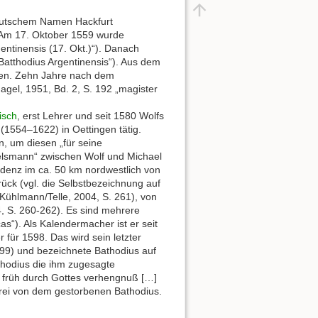
deutschem Namen Hackfurt
n. Am 17. Oktober 1559 wurde
entinensis (17. Okt.)“). Danach
 Batthodius Argentinensis“). Aus dem
ssen. Zehn Jahre nach dem
agel, 1951, Bd. 2, S. 192 „magister
isch
, erst Lehrer und seit 1580 Wolfs
 (1554–1622) in Oettingen tätig.
n, um diesen „für seine
ttelsmann“ zwischen Wolf und Michael
eldenz im ca. 50 km nordwestlich von
ück (vgl. die Selbstbezeichnung auf
(Kühlmann/Telle, 2004, S. 261), von
, S. 260-262). Es sind mehrere
s“). Als Kalendermacher ist er seit
für 1598. Das wird sein letzter
599) und bezeichnete Bathodius auf
athodius die ihm zugesagte
u früh durch Gottes verhengnuß […]
lsfrei von dem gestorbenen Bathodius.