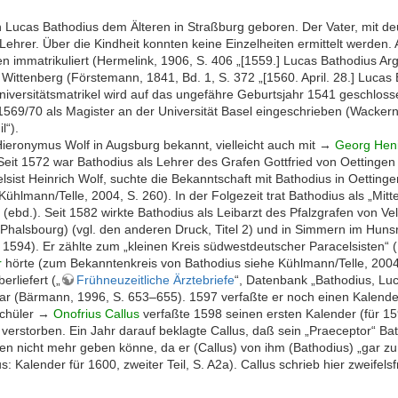
 Lucas Bathodius dem Älteren in Straßburg geboren. Der Vater, mit 
 Lehrer. Über die Kindheit konnten keine Einzelheiten ermittelt werde
n immatrikuliert (Hermelink, 1906, S. 406 „[1559.] Lucas Bathodius Arg
Wittenberg (Förstemann, 1841, Bd. 1, S. 372 „[1560. April. 28.] Lucas
Universitätsmatrikel wird auf das ungefähre Geburtsjahr 1541 geschlo
1569/70 als Magister an der Universität Basel eingeschrieben (Wackern
l“).
ieronymus Wolf in Augsburg bekannt, vielleicht auch mit →
Georg Hen
Seit 1572 war Bathodius als Lehrer des Grafen Gottfried von Oettingen
sist Heinrich Wolf, suchte die Bekanntschaft mit Bathodius in Oettinge
Kühlmann/Telle, 2004, S. 260). In der Folgezeit trat Bathodius als „Mi
uf (ebd.). Seit 1582 wirkte Bathodius als Leibarzt des Pfalzgrafen von V
 Phalsbourg) (vgl. den anderen Druck, Titel 2) und in Simmern im Hunsr
 1594). Er zählte zum „kleinen Kreis südwestdeutscher Paracelsisten“ 
r
hörte (zum Bekanntenkreis von Bathodius siehe Kühlmann/Telle, 2004
erliefert („
Frühneuzeitliche Ärztebriefe
“, Datenbank „Bathodius, Luca
r (Bärmann, 1996, S. 653–655). 1597 verfaßte er noch einen Kalender 
Schüler →
Onofrius Callus
verfaßte 1598 seinen ersten Kalender (für 1
als verstorben. Ein Jahr darauf beklagte Callus, daß sein „Praeceptor“ B
n nicht mehr geben könne, da er (Callus) von ihm (Bathodius) „gar z
s: Kalender für 1600, zweiter Teil, S. A2a). Callus schrieb hier zweife