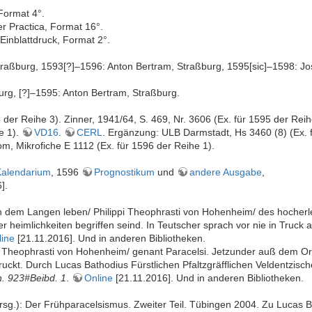
Format 4°.
er Practica, Format 16°.
Einblattdruck, Format 2°.
traßburg, 1593[?]–1596: Anton Bertram, Straßburg, 1595[sic]–1598: Jos
burg, [?]–1595: Anton Bertram, Straßburg.
der Reihe 3). Zinner, 1941/64, S. 469, Nr. 3606 (Ex. für 1595 der Rei
e 1).
VD16
.
CERL
. Ergänzung: ULB Darmstadt, Hs 3460 (8) (Ex. 
om, Mikrofiche E 1112 (Ex. für 1596 der Reihe 1).
Kalendarium
, 1596
Prognostikum
und
andere Ausgabe
,
].
n dem Langen leben/ Philippi Theophrasti von Hohenheim/ des hocherle
cher heimlichkeiten begriffen seind. In Teutscher sprach vor nie in Tru
line
[21.11.2016]. Und in anderen Bibliotheken.
 Theophrasti von Hohenheim/ genant Paracelsi. Jetzunder auß dem Orig
ruckt. Durch Lucas Bathodius Fürstlichen Pfaltzgräfflichen Veldentzisc
. 923#Beibd. 1
.
Online
[21.11.2016]. Und in anderen Bibliotheken.
sg.): Der Frühparacelsismus. Zweiter Teil. Tübingen 2004. Zu Lucas 