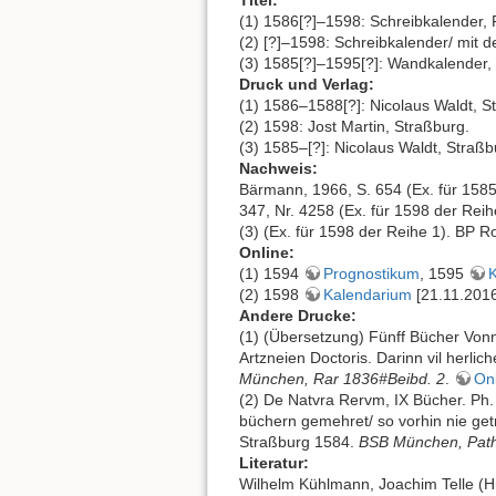
Titel:
(1) 1586[?]–1598: Schreibkalender, 
(2) [?]–1598: Schreibkalender/ mit d
(3) 1585[?]–1595[?]: Wandkalender, 
Druck und Verlag:
(1) 1586–1588[?]: Nicolaus Waldt, S
(2) 1598: Jost Martin, Straßburg.
(3) 1585–[?]: Nicolaus Waldt, Straß
Nachweis:
Bärmann, 1966, S. 654 (Ex. für 1585 
347, Nr. 4258 (Ex. für 1598 der Reih
(3) (Ex. für 1598 der Reihe 1). BP R
Online:
(1) 1594
Prognostikum
, 1595
(2) 1598
Kalendarium
[21.11.2016
Andere Drucke:
(1) (Übersetzung) Fünff Bücher Von
Artzneien Doctoris. Darinn vil herli
München, Rar 1836#Beibd. 2
.
On
(2) De Natvra Rervm, IX Bücher. Ph.
büchern gemehret/ so vorhin nie get
Straßburg 1584.
BSB München, Path
Literatur:
Wilhelm Kühlmann, Joachim Telle (Hr