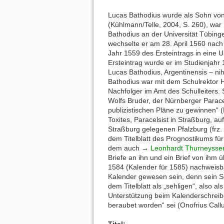
Lucas Bathodius wurde als Sohn von
(Kühlmann/Telle, 2004, S. 260), war
Bathodius an der Universität Tübinge
wechselte er am 28. April 1560 nach 
Jahr 1559 des Ersteintrags in eine 
Ersteintrag wurde er im Studienjahr 
Lucas Bathodius, Argentinensis – nihi
Bathodius war mit dem Schulrektor H
Nachfolger im Amt des Schulleiters. 
Wolfs Bruder, der Nürnberger Paracel
publizistischen Pläne zu gewinnen“ (
Toxites, Paracelsist in Straßburg, a
Straßburg gelegenen Pfalzburg (frz.
dem Titelblatt des Prognostikums für
dem auch →
Leonhardt Thurneysse
Briefe an ihn und ein Brief von ihm üb
1584 (Kalender für 1585) nachweisba
Kalender gewesen sein, denn sein 
dem Titelblatt als „sehligen“, also 
Unterstützung beim Kalenderschreibe
beraubet worden“ sei (Onofrius Callu