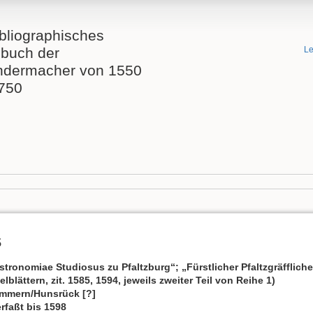
bliographisches
buch der
Le
ndermacher von 1550
1750
s
tronomiae Studiosus zu Pfaltzburg“; „Fürstlicher Pfaltzgräfflic
blättern, zit. 1585, 1594, jeweils zweiter Teil von Reihe 1)
Simmern/Hunsrück [?]
rfaßt bis 1598